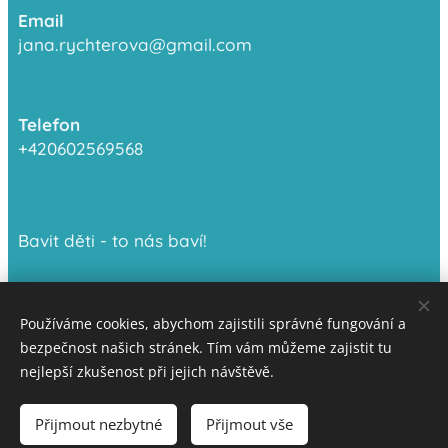
Email
jana.rychterova@gmail.com
Telefon
+420602569568
Bavit děti - to nás baví!
Používáme cookies, abychom zajistili správné fungování a
bezpečnost našich stránek. Tím vám můžeme zajistit tu
nejlepší zkušenost při jejich návštěvě.
© 2024 All rights reserved
Přijmout nezbytné
Přijmout vše
Powered by
Webnode
Cookies